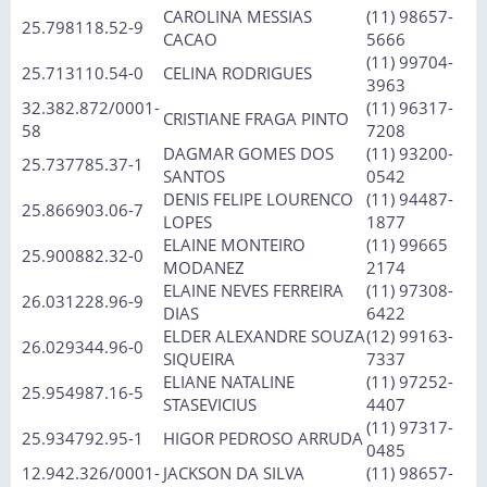
CAROLINA MESSIAS
(11) 98657-
25.798118.52-9
CACAO
5666
(11) 99704-
25.713110.54-0
CELINA RODRIGUES
3963
32.382.872/0001-
(11) 96317-
CRISTIANE FRAGA PINTO
58
7208
DAGMAR GOMES DOS
(11) 93200-
25.737785.37-1
SANTOS
0542
DENIS FELIPE LOURENCO
(11) 94487-
25.866903.06-7
LOPES
1877
ELAINE MONTEIRO
(11) 99665
25.900882.32-0
MODANEZ
2174
ELAINE NEVES FERREIRA
(11) 97308-
26.031228.96-9
DIAS
6422
ELDER ALEXANDRE SOUZA
(12) 99163-
26.029344.96-0
SIQUEIRA
7337
ELIANE NATALINE
(11) 97252-
25.954987.16-5
STASEVICIUS
4407
(11) 97317-
25.934792.95-1
HIGOR PEDROSO ARRUDA
0485
12.942.326/0001-
JACKSON DA SILVA
(11) 98657-