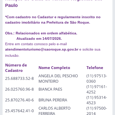
Paulo
*Com cadastro no Cadastur e regularmente inscrito no
cadastro imobiliário na Prefeitura de São Roque.
Obs.: Relacionados em ordem alfabética.
Atualizado em 14/07/2026.
Entre em contato conosco pelo e-mail
atendimentoturismo@saoroque.sp.gov.br
e solicite sua
inclusão.
Número de
Nome Completo
Telefone
Cadastro
ANGELA DEL PESCHIO
(11) 97513-
25.688733.52-8
MONTEIRO
0360
(11) 97161-
26.025760.96-8
BIANCA PAES
4252
(11) 95314-
25.870276.40-6
BRUNA PEREIRA
4523
CARLOS ALBERTO
(11) 97500-
25.457642.41-0
FERREIRA
2014