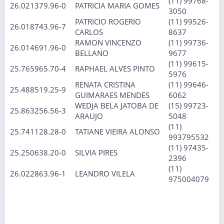
(11) 99768-
26.021379.96-0
PATRICIA MARIA GOMES
3050
PATRICIO ROGERIO
(11) 99526-
26.018743.96-7
CARLOS
8637
RAMON VINCENZO
(11) 99736-
26.014691.96-0
BELLANO
9677
(11) 99615-
25.765965.70-4
RAPHAEL ALVES PINTO
5976
RENATA CRISTINA
(11) 99646-
25.488519.25-9
GUIMARAES MENDES
6062
WEDJA BELA JATOBA DE
(15) 99723-
25.863256.56-3
ARAUJO
5048
(11)
25.741128.28-0
TATIANE VIEIRA ALONSO
993795532
(11) 97435-
25.250638.20-0
SILVIA PIRES
2396
(11)
26.022863.96-1
LEANDRO VILELA
975004079